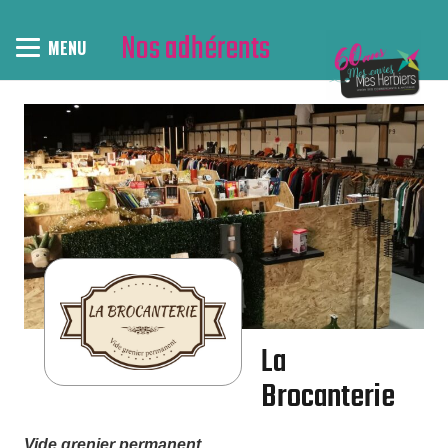
Nos adhérents
MENU
La
Brocanterie
Vide grenier permanent