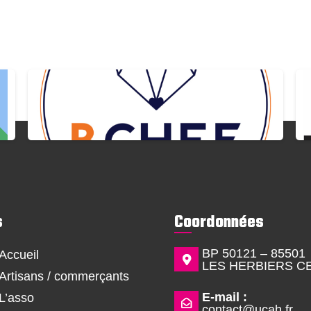
s
Coordonnées
BP 50121 – 85501
Accueil
LES HERBIERS C
Artisans / commerçants
E-mail :
L’asso
contact@ucah.fr