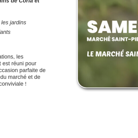
dins de Coria et
les jardins
fants
tions, les
 est réuni pour
ccasion parfaite de
s du marché et de
onviviale !