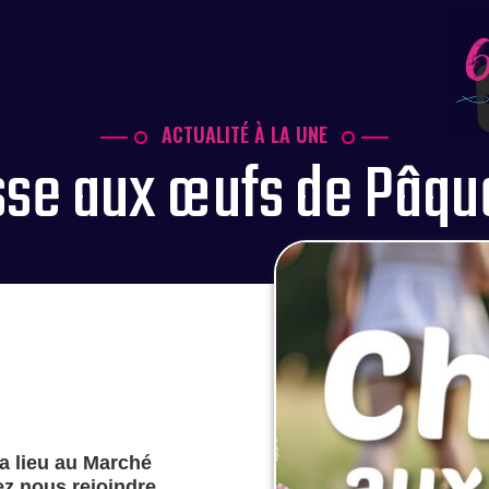
ACTUALITÉ À LA UNE
sse aux œufs de Pâqu
a lieu au Marché
nez nous rejoindre