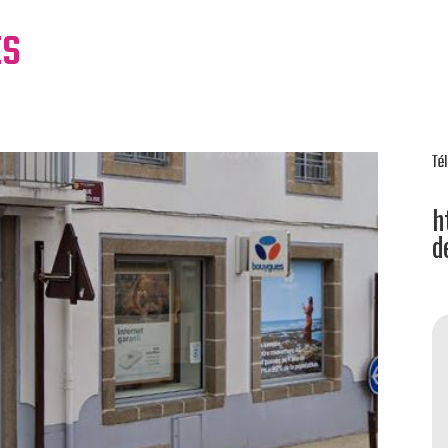
ts
Tél
h
d